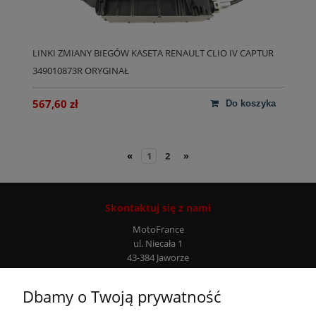
LINKI ZMIANY BIEGÓW KASETA RENAULT CLIO IV CAPTUR
349010873R ORYGINAŁ
567,60 zł
do koszyka
«
1
2
»
Skontaktuj się z nami
MotoFrance
ul. Niecała 1
43-384 Jaworze
Infolinia: +48 507 777 807
Dbamy o Twoją prywatność
Moje konto