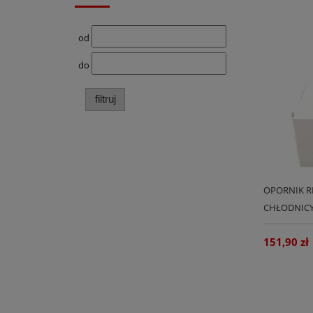
od
do
filtruj
OPORNIK R
CHŁODNICY
983014388
151,90 zł