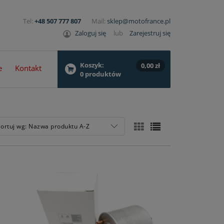
Tel:
+48 507 777 807
Mail:
sklep@motofrance.pl
Zaloguj się
lub
Zarejestruj się
Koszyk:
0,00 zł
e
Kontakt
0
produktów
ortuj wg:
Nazwa produktu A-Z