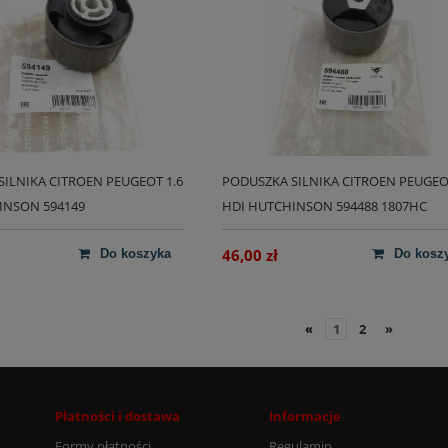
ILNIKA CITROEN PEUGEOT 1.6
PODUSZKA SILNIKA CITROEN PEUGEOT
INSON 594149
HDI HUTCHINSON 594488 1807HC
46,00 zł
do koszyka
do kosz
«
1
2
»
Płatności i dostawa
Informacje
Formy płatności
Regulamin