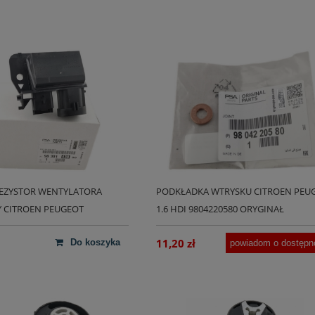
EZYSTOR WENTYLATORA
PODKŁADKA WTRYSKU CITROEN PEU
 CITROEN PEUGEOT
1.6 HDI 9804220580 ORYGINAŁ
0 ORYGINAŁ
11,20 zł
do koszyka
powiadom o dostępn