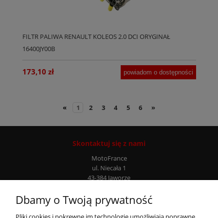
FILTR PALIWA RENAULT KOLEOS 2.0 DCI ORYGINAŁ
16400JY00B
173,10 zł
powiadom o dostępności
«
1
2
3
4
5
6
»
Skontaktuj się z nami
MotoFrance
ul. Niecała 1
43-384 Jaworze
Infolinia: +48 507 777 807
Dbamy o Twoją prywatność
Moje konto
Pliki cookies i pokrewne im technologie umożliwiają poprawne