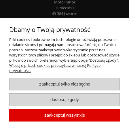
MotoFrance
ul. Niecała 1
43-384 Jaworze
Infolinia: +48 507 777 807
Dbamy o Twoją prywatność
Moje konto
Pliki cookies i pokrewne im technologie umożliwiają poprawne
działanie strony i pomagają nam dostosować ofertę do Twoich
Płatności i dostawa
potrzeb. Możesz zaakceptować wykorzystanie przez nas
wszystkich tych plików i przejść do sklepu lub dostosować użycie
plików do swoich preferencji, wybierając opcję "Dostosuj zgody".
Informacje
Więcej o plikach cookies przeczytasz w naszej Polityce
prywatności.
zaakceptuj tylko niezbędne
dostosuj zgody
Wszystkie nazwy handlowe, nazwy produktów i producentów oraz ich loga są
zaakceptuj wszystkie
używane wyłącznie w celach identyfikacyjnych.
Mogą być one zastrzeżonymi
znakami towarowymi. Wszystkie materiały, opisy i zdjęcia prezentowane na
naszych stronach użyte są w celach informacyjnych.