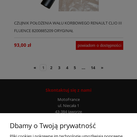
CZUJNIK POŁOŻENIA WAŁU KORBOWEGO RENAULT CLIO III
FLUENCE 8200885209 ORYGINAŁ
93,00 zł
powiadom o dostępności
«
1
2
3
4
5
...
14
»
Skontaktuj się z nami
MotoFrance
ul. Niecała 1
43-384 Jaworze
Infolinia: +48 507 777 807
Dbamy o Twoją prywatność
Moje konto
Pliki cookies i pokrewne im technologie umożliwiają poprawne