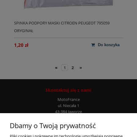
SPINKA PODPORY MASKI CITROEN PEUGEOT 795059
ORYGINAŁ
1,20 zł
do koszyka
«
1
2
»
Skontaktuj się z nami
MotoFrance
ul. Niecała 1
43-384 Jaworze
Infolinia: +48 507 777 807
Dbamy o Twoją prywatność
Moje konto
Pliki cookies i pokrewne im technologie umożliwiają poprawne