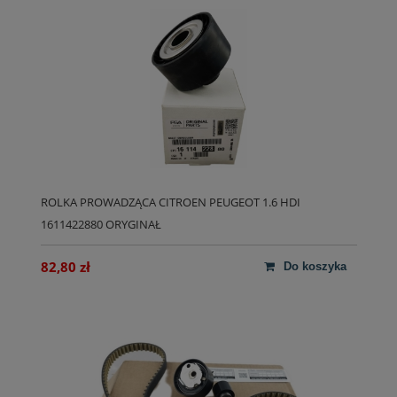
ROLKA PROWADZĄCA CITROEN PEUGEOT 1.6 HDI
1611422880 ORYGINAŁ
82,80 zł
do koszyka