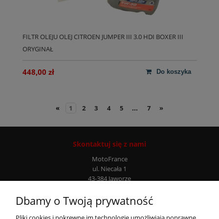
FILTR OLEJU OLEJ CITROEN JUMPER III 3.0 HDI BOXER III
ORYGINAŁ
448,00 zł
do koszyka
«
1
2
3
4
5
...
7
»
Skontaktuj się z nami
MotoFrance
ul. Niecała 1
43-384 Jaworze
Infolinia: +48 507 777 807
Dbamy o Twoją prywatność
Moje konto
Pliki cookies i pokrewne im technologie umożliwiają poprawne