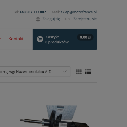
Tel:
+48 507 777 807
Mail:
sklep@motofrance.pl
Zaloguj się
lub
Zarejestruj się
Koszyk:
0,00 zł
e
Kontakt
0
produktów
ortuj wg:
Nazwa produktu A-Z