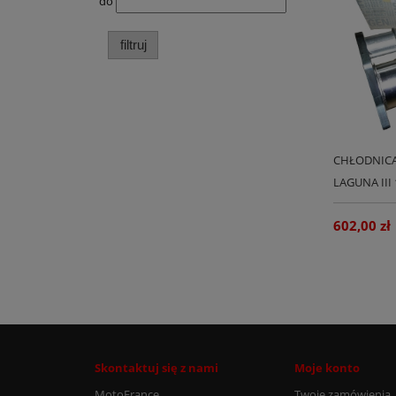
do
filtruj
CHŁODNICA
LAGUNA III
602,00 zł
Skontaktuj się z nami
Moje konto
MotoFrance
Twoje zamówienia