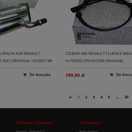
 SPALIN EGR RENAULT
CZUJNIK ABS RENAULT FLUENCE MEG
 1.5DCI ORYGINAŁ 147359714R
III PRZÓD 479109155R ORYGINAŁ
199,00 zł
do koszyka
do kosz
«
1
2
3
4
5
...
30
Płatności i dostawa
Informacje
Formy płatności
Regulamin