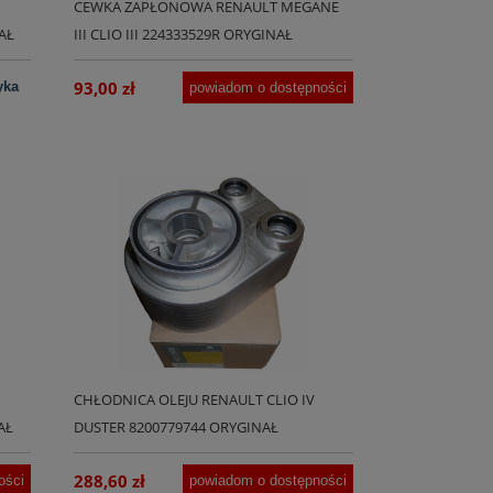
CEWKA ZAPŁONOWA RENAULT MEGANE
AŁ
III CLIO III 224333529R ORYGINAŁ
93,00 zł
yka
powiadom o dostępności
CHŁODNICA OLEJU RENAULT CLIO IV
AŁ
DUSTER 8200779744 ORYGINAŁ
288,60 zł
ości
powiadom o dostępności