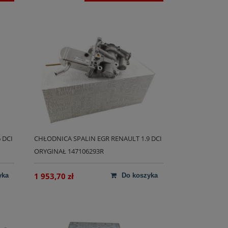
 DCI
CHŁODNICA SPALIN EGR RENAULT 1.9 DCI
ORYGINAŁ 147106293R
1 953,70 zł
yka
do koszyka