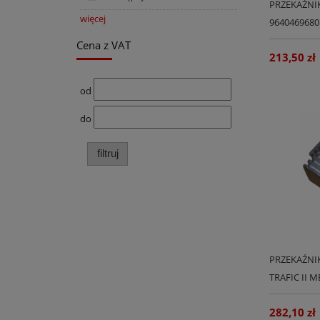
PRZEKAŹNI
więcej
964046968
Cena z VAT
213,50 zł
od
do
filtruj
PRZEKAŹNI
TRAFIC II M
ORYGINAŁ
282,10 zł