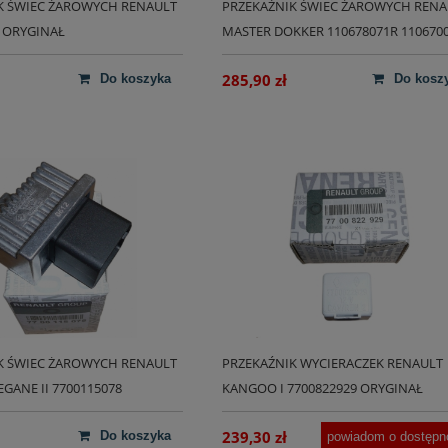
K ŚWIEC ŻAROWYCH RENAULT
PRZEKAŹNIK ŚWIEC ŻAROWYCH RENA
0 ORYGINAŁ
MASTER DOKKER 110678071R 110670
ORYGINAŁ
285,90 zł
do koszyka
do kosz
K ŚWIEC ŻAROWYCH RENAULT
PRZEKAŹNIK WYCIERACZEK RENAULT
EGANE II 7700115078
KANGOO I 7700822929 ORYGINAŁ
239,30 zł
do koszyka
powiadom o dostępn