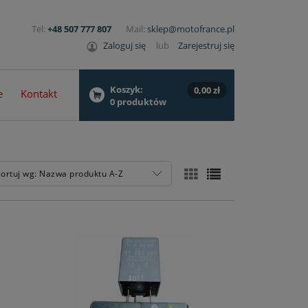
Tel:
+48 507 777 807
Mail:
sklep@motofrance.pl
Zaloguj się
lub
Zarejestruj się
Koszyk:
0,00 zł
e
Kontakt
0
produktów
ortuj wg:
Nazwa produktu A-Z