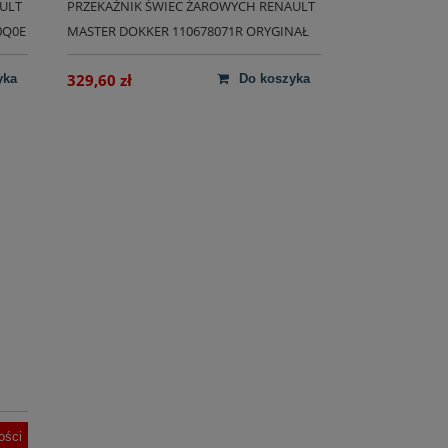
ULT
PRZEKAŹNIK ŚWIEC ŻAROWYCH RENAULT
0Q0E
MASTER DOKKER 110678071R ORYGINAŁ
329,60 zł
yka
do koszyka
ości