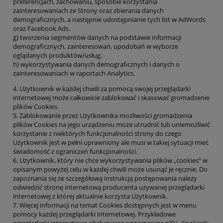
preferencjach, zachowaniu, sposobie korzystania
zainteresowaniach ze Strony oraz zbierania danych
demograficznych, a następnie udostępnianie tych list w AdWords
oraz Facebook Ads.
g) tworzenia segmentów danych na podstawie informacji
demograficznych, zainteresowań, upodobań w wyborze
oglądanych produktów/usług.
h) wykorzystywania danych demograficznych i danych o
zainteresowaniach w raportach Analytics.
4. Użytkownik w każdej chwili za pomocą swojej przeglądarki
internetowej może całkowicie zablokować i skasować gromadzenie
plików Cookies.
5. Zablokowanie przez Użytkownika możliwości gromadzenia
plików Cookies na jego urządzeniu może utrudnić lub uniemożliwić
korzystanie z niektórych funkcjonalności strony do czego
Użytkownik jest w pełni uprawniony ale musi w takiej sytuacji mieć
świadomość z ograniczeń funkcjonalności.
6. Użytkownik, który nie chce wykorzystywania plików „cookies” w
opisanym powyżej celu w każdej chwili może usunąć je ręcznie. Do
zapoznania się ze szczegółową instrukcją postępowania należy
odwiedzić stronę internetową producenta używanej przeglądarki
internetowej z której aktualnie korzysta Użytkownik.
7. Więcej informacji na temat Cookies dostępnych jest w menu
pomocy każdej przeglądarki internetowej. Przykładowe
przeglądarki internetowe obsługujące wspomniane pliki „Cookies”: