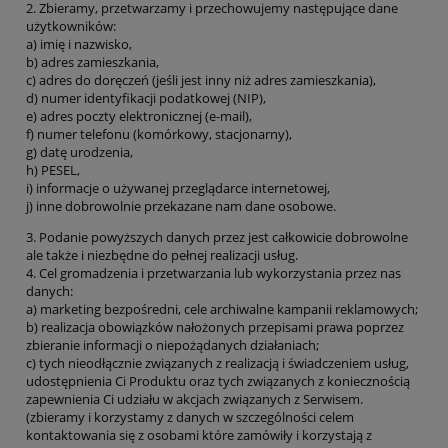
2. Zbieramy, przetwarzamy i przechowujemy następujące dane
użytkowników:
a) imię i nazwisko,
b) adres zamieszkania,
c) adres do doręczeń (jeśli jest inny niż adres zamieszkania),
d) numer identyfikacji podatkowej (NIP),
e) adres poczty elektronicznej (e-mail),
f) numer telefonu (komórkowy, stacjonarny),
g) datę urodzenia,
h) PESEL,
i) informacje o używanej przeglądarce internetowej,
j) inne dobrowolnie przekazane nam dane osobowe.
3. Podanie powyższych danych przez jest całkowicie dobrowolne
ale także i niezbędne do pełnej realizacji usług.
4. Cel gromadzenia i przetwarzania lub wykorzystania przez nas
danych:
a) marketing bezpośredni, cele archiwalne kampanii reklamowych;
b) realizacja obowiązków nałożonych przepisami prawa poprzez
zbieranie informacji o niepożądanych działaniach;
c) tych nieodłącznie związanych z realizacją i świadczeniem usług,
udostępnienia Ci Produktu oraz tych związanych z koniecznością
zapewnienia Ci udziału w akcjach związanych z Serwisem.
(zbieramy i korzystamy z danych w szczególności celem
kontaktowania się z osobami które zamówiły i korzystają z