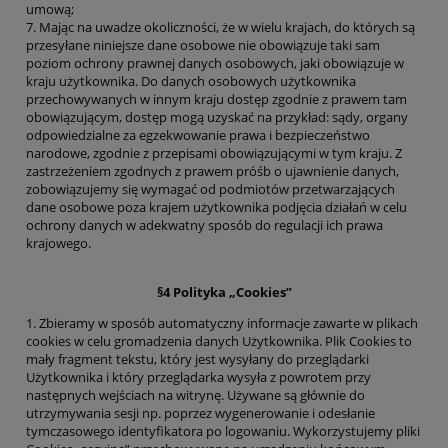
umową;
7. Mając na uwadze okoliczności, że w wielu krajach, do których są
przesyłane niniejsze dane osobowe nie obowiązuje taki sam
poziom ochrony prawnej danych osobowych, jaki obowiązuje w
kraju użytkownika. Do danych osobowych użytkownika
przechowywanych w innym kraju dostęp zgodnie z prawem tam
obowiązującym, dostęp mogą uzyskać na przykład: sądy, organy
odpowiedzialne za egzekwowanie prawa i bezpieczeństwo
narodowe, zgodnie z przepisami obowiązującymi w tym kraju. Z
zastrzeżeniem zgodnych z prawem próśb o ujawnienie danych,
zobowiązujemy się wymagać od podmiotów przetwarzających
dane osobowe poza krajem użytkownika podjęcia działań w celu
ochrony danych w adekwatny sposób do regulacji ich prawa
krajowego.
§4 Polityka „Cookies”
1. Zbieramy w sposób automatyczny informacje zawarte w plikach
cookies w celu gromadzenia danych Użytkownika. Plik Cookies to
mały fragment tekstu, który jest wysyłany do przeglądarki
Użytkownika i który przeglądarka wysyła z powrotem przy
następnych wejściach na witrynę. Używane są głównie do
utrzymywania sesji np. poprzez wygenerowanie i odesłanie
tymczasowego identyfikatora po logowaniu. Wykorzystujemy pliki