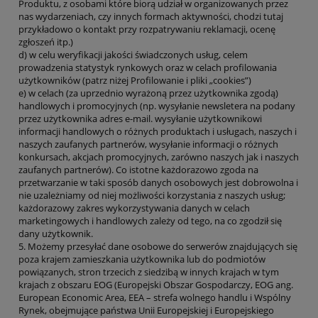
Produktu, z osobami które biorą udział w organizowanych przez
nas wydarzeniach, czy innych formach aktywności, chodzi tutaj
przykładowo o kontakt przy rozpatrywaniu reklamacji, ocenę
zgłoszeń itp.)
d) w celu weryfikacji jakości świadczonych usług, celem
prowadzenia statystyk rynkowych oraz w celach profilowania
użytkowników (patrz niżej Profilowanie i pliki „cookies”)
e) w celach (za uprzednio wyrażoną przez użytkownika zgodą)
handlowych i promocyjnych (np. wysyłanie newsletera na podany
przez użytkownika adres e-mail. wysyłanie użytkownikowi
informacji handlowych o różnych produktach i usługach, naszych i
naszych zaufanych partnerów, wysyłanie informacji o różnych
konkursach, akcjach promocyjnych, zarówno naszych jak i naszych
zaufanych partnerów). Co istotne każdorazowo zgoda na
przetwarzanie w taki sposób danych osobowych jest dobrowolna i
nie uzależniamy od niej możliwości korzystania z naszych usług;
każdorazowy zakres wykorzystywania danych w celach
marketingowych i handlowych zależy od tego, na co zgodził się
dany użytkownik.
5. Możemy przesyłać dane osobowe do serwerów znajdujących się
poza krajem zamieszkania użytkownika lub do podmiotów
powiązanych, stron trzecich z siedzibą w innych krajach w tym
krajach z obszaru EOG (Europejski Obszar Gospodarczy, EOG ang.
European Economic Area, EEA – strefa wolnego handlu i Wspólny
Rynek, obejmujące państwa Unii Europejskiej i Europejskiego