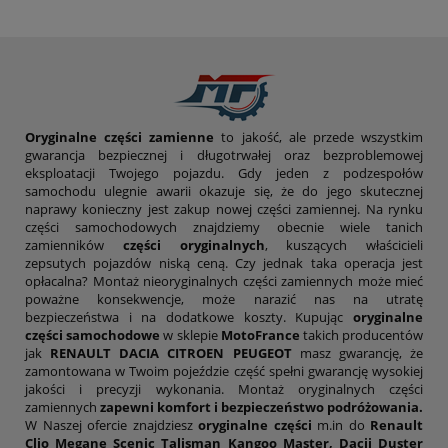
Oryginalne części zamienne
to jakość, ale przede wszystkim
gwarancja bezpiecznej i długotrwałej oraz bezproblemowej
eksploatacji Twojego pojazdu. Gdy jeden z podzespołów
samochodu ulegnie awarii okazuje się, że do jego skutecznej
naprawy konieczny jest zakup nowej części zamiennej. Na rynku
części samochodowych znajdziemy obecnie wiele tanich
zamienników
części oryginalnych
, kuszących właścicieli
zepsutych pojazdów niską ceną. Czy jednak taka operacja jest
opłacalna? Montaż nieoryginalnych części zamiennych może mieć
poważne konsekwencje, może narazić nas na utratę
bezpieczeństwa i na dodatkowe koszty. Kupując
oryginalne
części samochodowe
w sklepie
MotoFrance
takich producentów
jak
RENAULT DACIA CITROEN PEUGEOT
masz gwarancję, że
zamontowana w Twoim pojeździe część spełni gwarancję wysokiej
jakości i precyzji wykonania. Montaż oryginalnych części
zamiennych
zapewni komfort i bezpieczeństwo podróżowania.
W Naszej ofercie znajdziesz
oryginalne części
m.in do
Renault
Clio Megane Scenic Talisman Kangoo Master, Dacii Duster