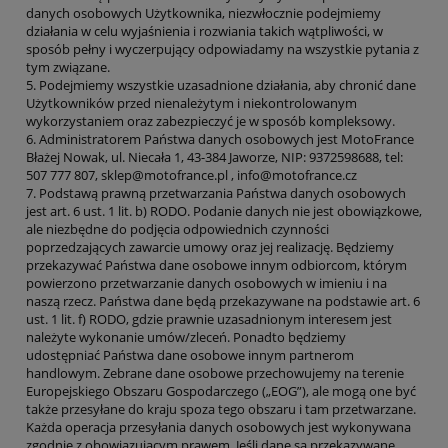
danych osobowych Użytkownika, niezwłocznie podejmiemy
działania w celu wyjaśnienia i rozwiania takich wątpliwości, w
sposób pełny i wyczerpujący odpowiadamy na wszystkie pytania z
tym związane.
5. Podejmiemy wszystkie uzasadnione działania, aby chronić dane
Użytkowników przed nienależytym i niekontrolowanym
wykorzystaniem oraz zabezpieczyć je w sposób kompleksowy.
6. Administratorem Państwa danych osobowych jest MotoFrance
Błażej Nowak, ul. Niecała 1, 43-384 Jaworze, NIP: 9372598688, tel:
507 777 807, sklep@motofrance.pl , info@motofrance.cz
7. Podstawą prawną przetwarzania Państwa danych osobowych
jest art. 6 ust. 1 lit. b) RODO. Podanie danych nie jest obowiązkowe,
ale niezbędne do podjęcia odpowiednich czynności
poprzedzających zawarcie umowy oraz jej realizację. Będziemy
przekazywać Państwa dane osobowe innym odbiorcom, którym
powierzono przetwarzanie danych osobowych w imieniu i na
naszą rzecz. Państwa dane będą przekazywane na podstawie art. 6
ust. 1 lit. f) RODO, gdzie prawnie uzasadnionym interesem jest
należyte wykonanie umów/zleceń. Ponadto będziemy
udostępniać Państwa dane osobowe innym partnerom
handlowym. Zebrane dane osobowe przechowujemy na terenie
Europejskiego Obszaru Gospodarczego („EOG”), ale mogą one być
także przesyłane do kraju spoza tego obszaru i tam przetwarzane.
Każda operacja przesyłania danych osobowych jest wykonywana
zgodnie z obowiązującym prawem. Jeśli dane są przekazywane