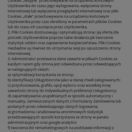
Cookies „sesyjne” przechowywane na urządzeniu końcowym
Użytkownika do czasu jego wylogowania, wyłączenia strony
internetowej lub wyłączenia przeglądarki internetowej oraz pliki
Cookies „stałe” przechowywane na urządzeniu końcowym
Użytkownika przez czas określony w parametrach plików Cookies
lub do czasu ich usunięcia przez Użytkownika.
2. Pliki Cookies dostosowują i optymalizują stronę i jej ofertę dla
potrzeb Użytkowników poprzez takie działania jak tworzenie
statystyk odsłon oraz zapewnienie bezpieczeństwa. Pliki Cookies
niezbędne są również do utrzymania sesji po opuszczeniu strony
internetowej.
3. Administrator przetwarza dane zawarte w plikach Cookies za
każdym razem gdy strona jest odwiedzana przez odwiedzających
w następujących celach:
a) optymalizacji korzystania ze strony;
b) identyfikacji Usługobiorców jako w danej chwili zalogowanych;
c) przystosowania, grafiki, opcji wyboru oraz wszelkiej innej
zawartości strony do indywidualnych preferencji Usługobiorcy;
d) zapamiętywania uzupełnianych w sposób automatyczny i
manualny, zamieszczanych danych z Formularzy Zamówienia lub
podanych przez odwiedzającego danych logowania;
e) gromadzenia i analizowania anonimowych statystyk
przedstawiających sposób korzystania ze strony w panelu
administracyjnym oraz google analytics
f) tworzenia list remarketingowych na podstawie informacji o