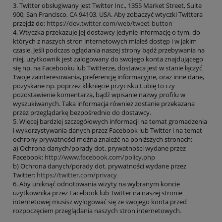
3. Twitter obsługiwany jest Twitter Inc., 1355 Market Street, Suite
900, San Francisco, CA 94103, USA. Aby zobaczyć wtyczki Twittera
przejdź do:
https://dev.twitter.com/web/tweet-button
4. Wtyczka przekazuje jej dostawcy jedynie informację o tym, do
których z naszych stron internetowych miałeś dostęp i w jakim
czasie. Jeśli podczas oglądania naszej strony bądź przebywania na
niej, użytkownik jest zalogowany do swojego konta znajdującego
się np. na Facebooku lub Twitterze, dostawca jest w stanie łączyć
Twoje zainteresowania, preferencję informacyjne, oraz inne dane,
pozyskane np. poprzez kliknięcie przycisku Lubię to czy
pozostawienie komentarza, bądź wpisanie nazwy profilu w
wyszukiwanych. Taka informacja również zostanie przekazana
przez przeglądarkę bezpośrednio do dostawcy.
5. Więcej bardziej szczegółowych informacji na temat gromadzenia
i wykorzystywania danych przez Facebook lub Twitter i na temat
ochrony prywatności można znaleźć na poniższych stronach:
a) Ochrona danych/porady dot. prywatności wydane przez
Facebook:
http://www.facebook.com/policy.php
b) Ochrona danych/porady dot. prywatności wydane przez
Twitter:
https://twitter.com/privacy
6. Aby uniknąć odnotowania wizyty na wybranym koncie
użytkownika przez Facebook lub Twitter na naszej stronie
internetowej musisz wylogować się ze swojego konta przed
rozpoczęciem przeglądania naszych stron internetowych.