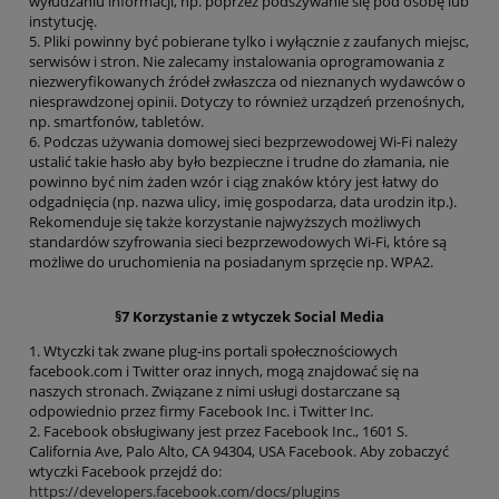
wyłudzaniu informacji, np. poprzez podszywanie się pod osobę lub
instytucję.
5. Pliki powinny być pobierane tylko i wyłącznie z zaufanych miejsc,
serwisów i stron. Nie zalecamy instalowania oprogramowania z
niezweryfikowanych źródeł zwłaszcza od nieznanych wydawców o
niesprawdzonej opinii. Dotyczy to również urządzeń przenośnych,
np. smartfonów, tabletów.
6. Podczas używania domowej sieci bezprzewodowej Wi-Fi należy
ustalić takie hasło aby było bezpieczne i trudne do złamania, nie
powinno być nim żaden wzór i ciąg znaków który jest łatwy do
odgadnięcia (np. nazwa ulicy, imię gospodarza, data urodzin itp.).
Rekomenduje się także korzystanie najwyższych możliwych
standardów szyfrowania sieci bezprzewodowych Wi-Fi, które są
możliwe do uruchomienia na posiadanym sprzęcie np. WPA2.
§7 Korzystanie z wtyczek Social Media
1. Wtyczki tak zwane plug-ins portali społecznościowych
facebook.com i Twitter oraz innych, mogą znajdować się na
naszych stronach. Związane z nimi usługi dostarczane są
odpowiednio przez firmy Facebook Inc. i Twitter Inc.
2. Facebook obsługiwany jest przez Facebook Inc., 1601 S.
California Ave, Palo Alto, CA 94304, USA Facebook. Aby zobaczyć
wtyczki Facebook przejdź do:
https://developers.facebook.com/docs/plugins