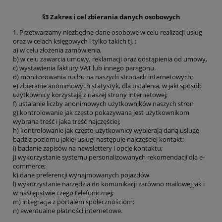
§3 Zakres i cel zbierania danych osobowych
1. Przetwarzamy niezbędne dane osobowe w celu realizacji usług
oraz w celach księgowych i tylko takich tj. :
a) w celu złożenia zamówienia,
b) w celu zawarcia umowy, reklamacji oraz odstąpienia od umowy,
c) wystawienia faktury VAT lub innego paragonu.
d) monitorowania ruchu na naszych stronach internetowych;
e) zbieranie anonimowych statystyk, dla ustalenia, w jaki sposób
użytkownicy korzystają z naszej strony internetowej;
f) ustalanie liczby anonimowych użytkowników naszych stron
g) kontrolowanie jak często pokazywana jest użytkownikom
wybrana treść i jaka treść najczęściej;
h) kontrolowanie jak często użytkownicy wybierają daną usługę
bądź z poziomu jakiej usługi następuje najczęściej kontakt;
i) badanie zapisów na newslettery i opcje kontaktu;
j) wykorzystanie systemu personalizowanych rekomendacji dla e-
commerce;
k) dane preferencji wynajmowanych pojazdów
l) wykorzystanie narzędzia do komunikacji zarówno mailowej jak i
w następstwie czego telefonicznej;
m) integracja z portalem społecznościom;
n) ewentualne płatności internetowe.