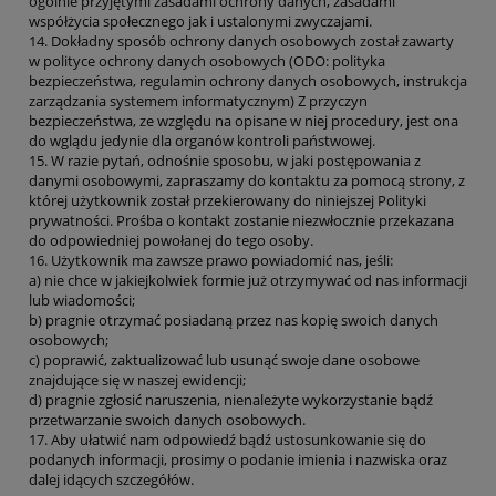
ogólnie przyjętymi zasadami ochrony danych, zasadami
współżycia społecznego jak i ustalonymi zwyczajami.
14. Dokładny sposób ochrony danych osobowych został zawarty
w polityce ochrony danych osobowych (ODO: polityka
bezpieczeństwa, regulamin ochrony danych osobowych, instrukcja
zarządzania systemem informatycznym) Z przyczyn
bezpieczeństwa, ze względu na opisane w niej procedury, jest ona
do wglądu jedynie dla organów kontroli państwowej.
15. W razie pytań, odnośnie sposobu, w jaki postępowania z
danymi osobowymi, zapraszamy do kontaktu za pomocą strony, z
której użytkownik został przekierowany do niniejszej Polityki
prywatności. Prośba o kontakt zostanie niezwłocznie przekazana
do odpowiedniej powołanej do tego osoby.
16. Użytkownik ma zawsze prawo powiadomić nas, jeśli:
a) nie chce w jakiejkolwiek formie już otrzymywać od nas informacji
lub wiadomości;
b) pragnie otrzymać posiadaną przez nas kopię swoich danych
osobowych;
c) poprawić, zaktualizować lub usunąć swoje dane osobowe
znajdujące się w naszej ewidencji;
d) pragnie zgłosić naruszenia, nienależyte wykorzystanie bądź
przetwarzanie swoich danych osobowych.
17. Aby ułatwić nam odpowiedź bądź ustosunkowanie się do
podanych informacji, prosimy o podanie imienia i nazwiska oraz
dalej idących szczegółów.