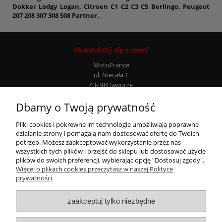
Dokker Lodgy Logan, Citroen C1 C2 C3 C5 Berlingo, Peugeot
207 208 307 308 508 Partner.
Skontaktuj się z nami
MotoFrance
ul. Niecała 1
43-384 Jaworze
Infolinia: +48 507 777 807
Dbamy o Twoją prywatność
Moje konto
Pliki cookies i pokrewne im technologie umożliwiają poprawne
działanie strony i pomagają nam dostosować ofertę do Twoich
potrzeb. Możesz zaakceptować wykorzystanie przez nas
Płatności i dostawa
wszystkich tych plików i przejść do sklepu lub dostosować użycie
plików do swoich preferencji, wybierając opcję "Dostosuj zgody".
Więcej o plikach cookies przeczytasz w naszej Polityce
Informacje
prywatności.
zaakceptuj tylko niezbędne