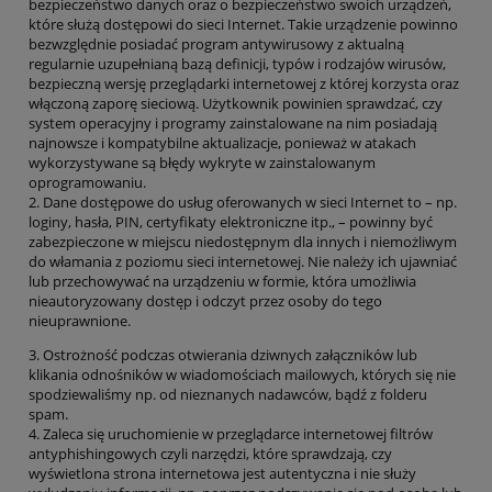
bezpieczeństwo danych oraz o bezpieczeństwo swoich urządzeń,
które służą dostępowi do sieci Internet. Takie urządzenie powinno
bezwzględnie posiadać program antywirusowy z aktualną
regularnie uzupełnianą bazą definicji, typów i rodzajów wirusów,
bezpieczną wersję przeglądarki internetowej z której korzysta oraz
włączoną zaporę sieciową. Użytkownik powinien sprawdzać, czy
system operacyjny i programy zainstalowane na nim posiadają
najnowsze i kompatybilne aktualizacje, ponieważ w atakach
wykorzystywane są błędy wykryte w zainstalowanym
oprogramowaniu.
2. Dane dostępowe do usług oferowanych w sieci Internet to – np.
loginy, hasła, PIN, certyfikaty elektroniczne itp., – powinny być
zabezpieczone w miejscu niedostępnym dla innych i niemożliwym
do włamania z poziomu sieci internetowej. Nie należy ich ujawniać
lub przechowywać na urządzeniu w formie, która umożliwia
nieautoryzowany dostęp i odczyt przez osoby do tego
nieuprawnione.
3. Ostrożność podczas otwierania dziwnych załączników lub
klikania odnośników w wiadomościach mailowych, których się nie
spodziewaliśmy np. od nieznanych nadawców, bądź z folderu
spam.
4. Zaleca się uruchomienie w przeglądarce internetowej filtrów
antyphishingowych czyli narzędzi, które sprawdzają, czy
wyświetlona strona internetowa jest autentyczna i nie służy