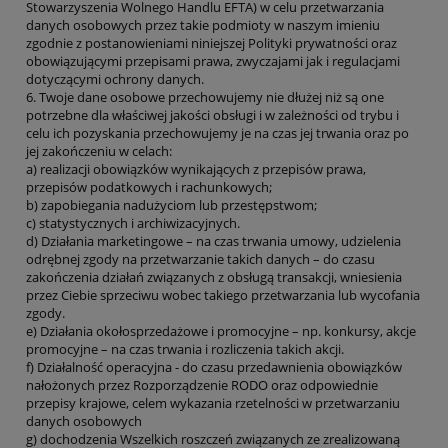
Stowarzyszenia Wolnego Handlu EFTA) w celu przetwarzania
danych osobowych przez takie podmioty w naszym imieniu
zgodnie z postanowieniami niniejszej Polityki prywatności oraz
obowiązującymi przepisami prawa, zwyczajami jak i regulacjami
dotyczącymi ochrony danych.
6. Twoje dane osobowe przechowujemy nie dłużej niż są one
potrzebne dla właściwej jakości obsługi i w zależności od trybu i
celu ich pozyskania przechowujemy je na czas jej trwania oraz po
jej zakończeniu w celach:
a) realizacji obowiązków wynikających z przepisów prawa,
przepisów podatkowych i rachunkowych;
b) zapobiegania nadużyciom lub przestępstwom;
c) statystycznych i archiwizacyjnych.
d) Działania marketingowe – na czas trwania umowy, udzielenia
odrębnej zgody na przetwarzanie takich danych – do czasu
zakończenia działań związanych z obsługą transakcji, wniesienia
przez Ciebie sprzeciwu wobec takiego przetwarzania lub wycofania
zgody.
e) Działania okołosprzedażowe i promocyjne – np. konkursy, akcje
promocyjne – na czas trwania i rozliczenia takich akcji.
f) Działalność operacyjna - do czasu przedawnienia obowiązków
nałożonych przez Rozporządzenie RODO oraz odpowiednie
przepisy krajowe, celem wykazania rzetelności w przetwarzaniu
danych osobowych
g) dochodzenia Wszelkich roszczeń związanych ze zrealizowaną