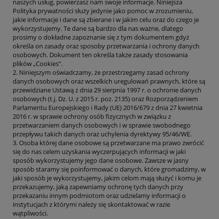
naszych usług, powierzasz nam swoje informacje. Niniejsza
Polityka prywatności służy jedynie jako pomoc w zrozumieniu,
jakie informacje i dane są zbierane i w jakim celu oraz do czego je
wykorzystujemy. Te dane są bardzo dla nas ważne, dlatego
prosimy o dokładne zapoznanie się z tym dokumentem gdyż
określa on zasady oraz sposoby przetwarzania i ochrony danych
osobowych. Dokument ten określa także zasady stosowania
plików „Cookies”.
2. Niniejszym oświadczamy, że przestrzegamy zasad ochrony
danych osobowych oraz wszelkich uregulowań prawnych, które są
przewidziane Ustawą z dnia 29 sierpnia 1997 r. o ochronie danych
osobowych (t.j. Dz. U. z 2015 r. poz. 2135) oraz Rozporządzeniem
Parlamentu Europejskiego i Rady (UE) 2016/679 z dnia 27 kwietnia
2016 r. w sprawie ochrony osób fizycznych w związku z
przetwarzaniem danych osobowych i w sprawie swobodnego
przepływu takich danych oraz uchylenia dyrektywy 95/46/WE.
3. Osoba której dane osobowe są przetwarzane ma prawo zwrócić
się do nas celem uzyskania wyczerpujących informacji w jaki
sposób wykorzystujemy jego dane osobowe. Zawsze w jasny
sposób staramy się poinformować o danych, które gromadzimy, w
jaki sposób je wykorzystujemy, jakim celom mają służyć i komu je
przekazujemy, jaką zapewniamy ochronę tych danych przy
przekazaniu innym podmiotom oraz udzielamy informacji o
instytucjach z którymi należy się skontaktować w razie
wątpliwości.