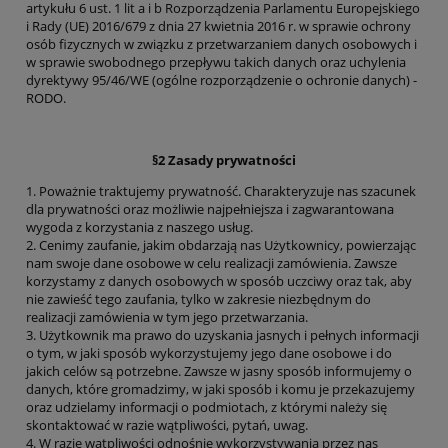
artykułu 6 ust. 1 lit a i b Rozporządzenia Parlamentu Europejskiego
i Rady (UE) 2016/679 z dnia 27 kwietnia 2016 r. w sprawie ochrony
osób fizycznych w związku z przetwarzaniem danych osobowych i
w sprawie swobodnego przepływu takich danych oraz uchylenia
dyrektywy 95/46/WE (ogólne rozporządzenie o ochronie danych) -
RODO.
§2 Zasady prywatności
1. Poważnie traktujemy prywatność. Charakteryzuje nas szacunek
dla prywatności oraz możliwie najpełniejsza i zagwarantowana
wygoda z korzystania z naszego usług.
2. Cenimy zaufanie, jakim obdarzają nas Użytkownicy, powierzając
nam swoje dane osobowe w celu realizacji zamówienia. Zawsze
korzystamy z danych osobowych w sposób uczciwy oraz tak, aby
nie zawieść tego zaufania, tylko w zakresie niezbędnym do
realizacji zamówienia w tym jego przetwarzania.
3. Użytkownik ma prawo do uzyskania jasnych i pełnych informacji
o tym, w jaki sposób wykorzystujemy jego dane osobowe i do
jakich celów są potrzebne. Zawsze w jasny sposób informujemy o
danych, które gromadzimy, w jaki sposób i komu je przekazujemy
oraz udzielamy informacji o podmiotach, z którymi należy się
skontaktować w razie wątpliwości, pytań, uwag.
4. W razie wątpliwości odnośnie wykorzystywania przez nas