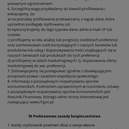
poważnym ograniczeniem.
6. Szczególną wagę przykładamy do kwestii profilowania i
wskazujemy, że:
a) na potrzeby profilowania przetwarzamy z reguły dane, które
uprzednio podlegały szyfrowaniu ssl;
b) wykorzystujemy do tego typowe dane: adres e-mail i IP lub
cookies
c) profilujemy w celu analizy lub prognozy osobistych preferencji
oraz zainteresowań osób korzystających z naszych Serwisów lub
produktów lub usług i dopasowywania treści znajdujących się w
naszych Serwisach lub produktach do tych preferencji
d) profilujemy w celach marketingowych, tj. dopasowania oferty
marketingowej do ww. preferencji.
7. Zobowiązujemy się postępować zgodnie z obowiązującymi
przepisami prawa i zasadami współżycia społecznego.
8. Informacja o pozasądowym rozpatrywaniu sporów
konsumenckich. Podmiotem uprawnionym w rozumieniu ustawy
o pozasądowym rozpatrywaniu sporów konsumenckich jest
Rzecznik Finansowy, którego adres strony internetowej jest
następujący: www.rf.gov.pl.
§6 Podstawowe zasady bezpieczeństwa
1. Każdy użytkownik powinien dbać o swoje własne