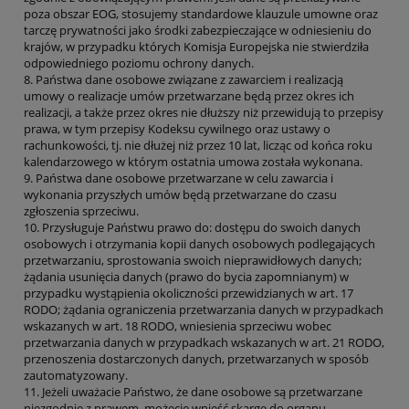
poza obszar EOG, stosujemy standardowe klauzule umowne oraz
tarczę prywatności jako środki zabezpieczające w odniesieniu do
krajów, w przypadku których Komisja Europejska nie stwierdziła
odpowiedniego poziomu ochrony danych.
8. Państwa dane osobowe związane z zawarciem i realizacją
umowy o realizacje umów przetwarzane będą przez okres ich
realizacji, a także przez okres nie dłuższy niż przewidują to przepisy
prawa, w tym przepisy Kodeksu cywilnego oraz ustawy o
rachunkowości, tj. nie dłużej niż przez 10 lat, licząc od końca roku
kalendarzowego w którym ostatnia umowa została wykonana.
9. Państwa dane osobowe przetwarzane w celu zawarcia i
wykonania przyszłych umów będą przetwarzane do czasu
zgłoszenia sprzeciwu.
10. Przysługuje Państwu prawo do: dostępu do swoich danych
osobowych i otrzymania kopii danych osobowych podlegających
przetwarzaniu, sprostowania swoich nieprawidłowych danych;
żądania usunięcia danych (prawo do bycia zapomnianym) w
przypadku wystąpienia okoliczności przewidzianych w art. 17
RODO; żądania ograniczenia przetwarzania danych w przypadkach
wskazanych w art. 18 RODO, wniesienia sprzeciwu wobec
przetwarzania danych w przypadkach wskazanych w art. 21 RODO,
przenoszenia dostarczonych danych, przetwarzanych w sposób
zautomatyzowany.
11. Jeżeli uważacie Państwo, że dane osobowe są przetwarzane
niezgodnie z prawem, możecie wnieść skargę do organu