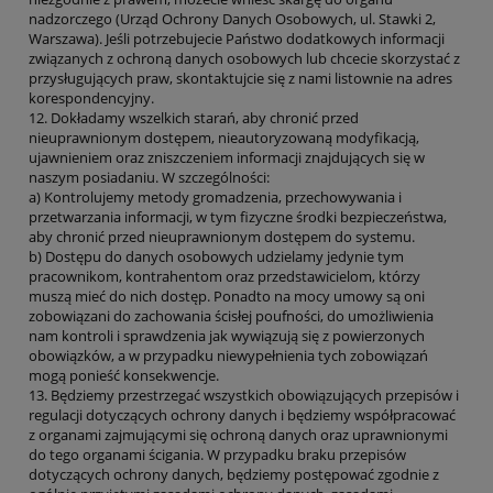
nadzorczego (Urząd Ochrony Danych Osobowych, ul. Stawki 2,
Warszawa). Jeśli potrzebujecie Państwo dodatkowych informacji
związanych z ochroną danych osobowych lub chcecie skorzystać z
przysługujących praw, skontaktujcie się z nami listownie na adres
korespondencyjny.
12. Dokładamy wszelkich starań, aby chronić przed
nieuprawnionym dostępem, nieautoryzowaną modyfikacją,
ujawnieniem oraz zniszczeniem informacji znajdujących się w
naszym posiadaniu. W szczególności:
a) Kontrolujemy metody gromadzenia, przechowywania i
przetwarzania informacji, w tym fizyczne środki bezpieczeństwa,
aby chronić przed nieuprawnionym dostępem do systemu.
b) Dostępu do danych osobowych udzielamy jedynie tym
pracownikom, kontrahentom oraz przedstawicielom, którzy
muszą mieć do nich dostęp. Ponadto na mocy umowy są oni
zobowiązani do zachowania ścisłej poufności, do umożliwienia
nam kontroli i sprawdzenia jak wywiązują się z powierzonych
obowiązków, a w przypadku niewypełnienia tych zobowiązań
mogą ponieść konsekwencje.
13. Będziemy przestrzegać wszystkich obowiązujących przepisów i
regulacji dotyczących ochrony danych i będziemy współpracować
z organami zajmującymi się ochroną danych oraz uprawnionymi
do tego organami ścigania. W przypadku braku przepisów
dotyczących ochrony danych, będziemy postępować zgodnie z