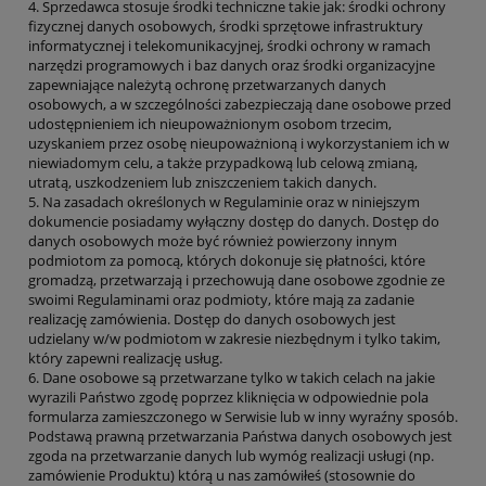
4. Sprzedawca stosuje środki techniczne takie jak: środki ochrony
fizycznej danych osobowych, środki sprzętowe infrastruktury
informatycznej i telekomunikacyjnej, środki ochrony w ramach
narzędzi programowych i baz danych oraz środki organizacyjne
zapewniające należytą ochronę przetwarzanych danych
osobowych, a w szczególności zabezpieczają dane osobowe przed
udostępnieniem ich nieupoważnionym osobom trzecim,
uzyskaniem przez osobę nieupoważnioną i wykorzystaniem ich w
niewiadomym celu, a także przypadkową lub celową zmianą,
utratą, uszkodzeniem lub zniszczeniem takich danych.
5. Na zasadach określonych w Regulaminie oraz w niniejszym
dokumencie posiadamy wyłączny dostęp do danych. Dostęp do
danych osobowych może być również powierzony innym
podmiotom za pomocą, których dokonuje się płatności, które
gromadzą, przetwarzają i przechowują dane osobowe zgodnie ze
swoimi Regulaminami oraz podmioty, które mają za zadanie
realizację zamówienia. Dostęp do danych osobowych jest
udzielany w/w podmiotom w zakresie niezbędnym i tylko takim,
który zapewni realizację usług.
6. Dane osobowe są przetwarzane tylko w takich celach na jakie
wyrazili Państwo zgodę poprzez kliknięcia w odpowiednie pola
formularza zamieszczonego w Serwisie lub w inny wyraźny sposób.
Podstawą prawną przetwarzania Państwa danych osobowych jest
zgoda na przetwarzanie danych lub wymóg realizacji usługi (np.
zamówienie Produktu) którą u nas zamówiłeś (stosownie do