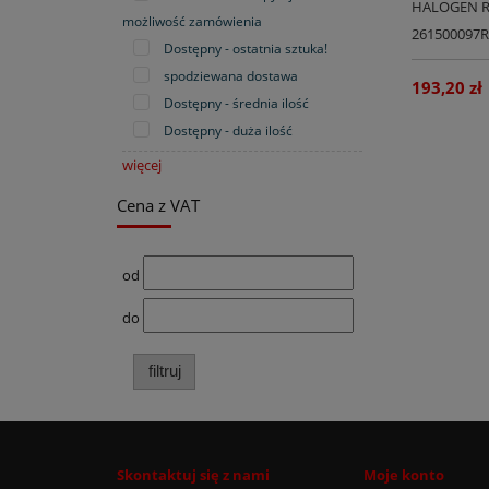
HALOGEN R
możliwość zamówienia
261500097R
Dostępny - ostatnia sztuka!
IV
spodziewana dostawa
193,20 zł
Dostępny - średnia ilość
Dostępny - duża ilość
więcej
Cena z VAT
od
do
filtruj
Skontaktuj się z nami
Moje konto