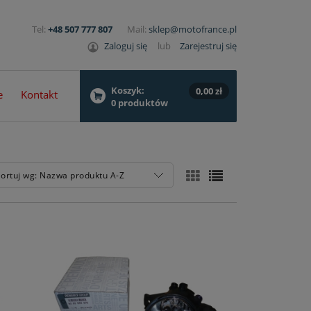
Tel:
+48 507 777 807
Mail:
sklep@motofrance.pl
Zaloguj się
lub
Zarejestruj się
Koszyk:
0,00 zł
e
Kontakt
0
produktów
ortuj wg:
Nazwa produktu A-Z