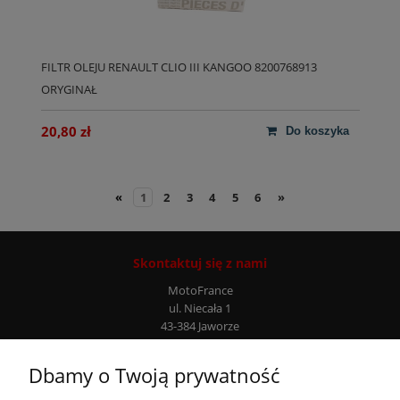
FILTR OLEJU RENAULT CLIO III KANGOO 8200768913
ORYGINAŁ
20,80 zł
do koszyka
«
1
2
3
4
5
6
»
Skontaktuj się z nami
MotoFrance
ul. Niecała 1
43-384 Jaworze
Infolinia: +48 507 777 807
Dbamy o Twoją prywatność
Moje konto