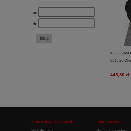
od
do
filtruj
KOŁO PASOW
0515.S0 OR
443,80 zł
Skontaktuj się z nami
Moje konto
MotoFrance
Twoje zamówienia