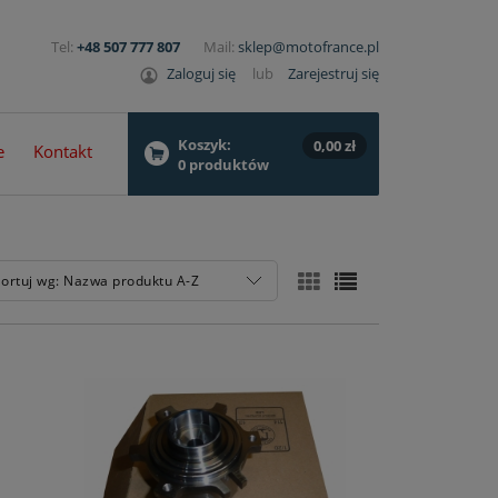
Tel:
+48 507 777 807
Mail:
sklep@motofrance.pl
Zaloguj się
lub
Zarejestruj się
Koszyk:
0,00 zł
e
Kontakt
0
produktów
ortuj wg:
Nazwa produktu A-Z