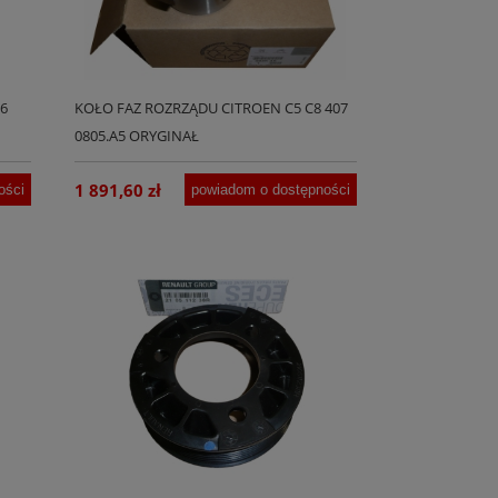
6
KOŁO FAZ ROZRZĄDU CITROEN C5 C8 407
0805.A5 ORYGINAŁ
1 891,60 zł
ości
powiadom o dostępności