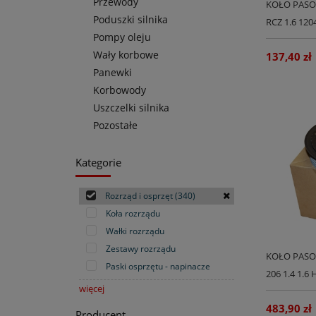
Przewody
KOŁO PASO
Poduszki silnika
RCZ 1.6 12
Pompy oleju
Wały korbowe
137,40 zł
Panewki
Korbowody
Uszczelki silnika
Pozostałe
Kategorie
Rozrząd i osprzęt
(340)
Koła rozrządu
Wałki rozrządu
Zestawy rozrządu
KOŁO PASO
Paski osprzętu - napinacze
206 1.4 1.6
więcej
483,90 zł
Producent