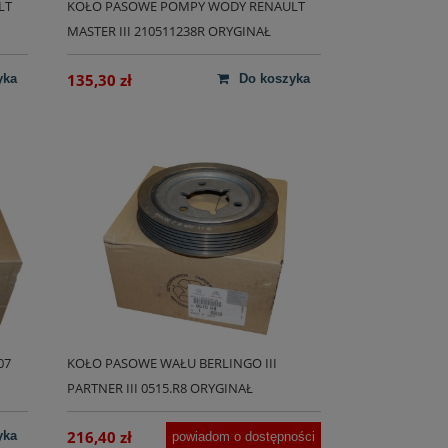
LT
KOŁO PASOWE POMPY WODY RENAULT
MASTER III 210511238R ORYGINAŁ
135,30 zł
yka
do koszyka
07
KOŁO PASOWE WAŁU BERLINGO III
PARTNER III 0515.R8 ORYGINAŁ
216,40 zł
yka
powiadom o dostępności