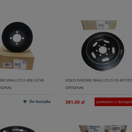
E WAŁU C5 II 406 3.0 V6
KOŁO PASOWE WAŁU C5 III C6 407 051
YGINAŁ
ORYGINAŁ
381,00 zł
do koszyka
powiadom o dostępn