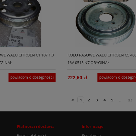
E WAŁU CITROEN C1 107 1.0
KOŁO PASOWE WAŁU CITROEN C5 406
YGINAŁ
16V 0515.N7 ORYGINAŁ
222,60 zł
powiadom o dostępności
powiadom o dostępn
«
1
2
3
4
5
...
23
Płatności i dostawa
Informacje
Formy płatności
Regulamin