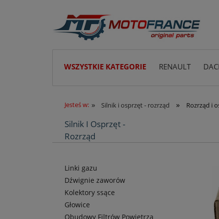
WSZYSTKIE KATEGORIE
RENAULT
DAC
»
»
Jesteś w:
Silnik i osprzęt - rozrząd
Rozrząd i o
Silnik I Osprzęt -
Rozrząd
Linki gazu
Dźwignie zaworów
Kolektory ssące
Głowice
Obudowy Filtrów Powietrza