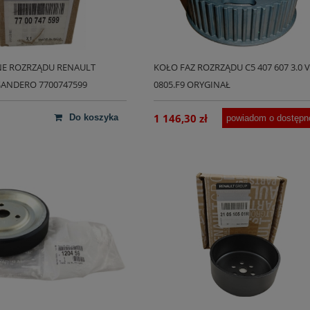
E ROZRZĄDU RENAULT
KOŁO FAZ ROZRZĄDU C5 407 607 3.0 V
SANDERO 7700747599
0805.F9 ORYGINAŁ
1 146,30 zł
do koszyka
powiadom o dostępn