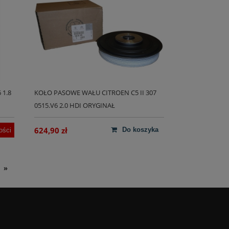
 1.8
KOŁO PASOWE WAŁU CITROEN C5 II 307
0515.V6 2.0 HDI ORYGINAŁ
624,90 zł
do koszyka
ości
»