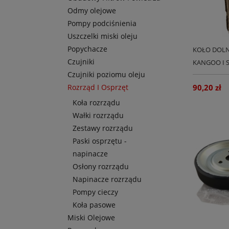
Odmy olejowe
Pompy podciśnienia
Uszczelki miski oleju
Popychacze
KOŁO DOLN
Czujniki
KANGOO I 
Czujniki poziomu oleju
ORYGINAŁ
Rozrząd I Osprzęt
90,20 zł
Koła rozrządu
Wałki rozrządu
Zestawy rozrządu
Paski osprzętu -
napinacze
Osłony rozrządu
Napinacze rozrządu
Pompy cieczy
Koła pasowe
Miski Olejowe