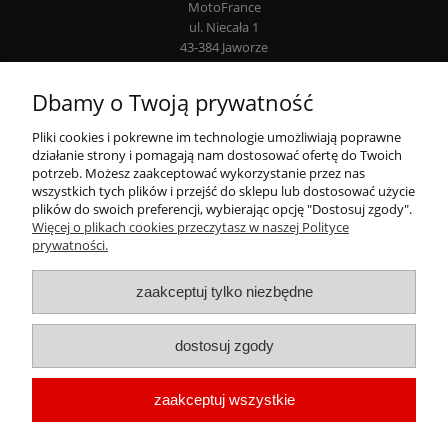
MotoFrance
ul. Niecała 1
43-384 Jaworze
Infolinia: +48 507 777 807
Dbamy o Twoją prywatność
Moje konto
Pliki cookies i pokrewne im technologie umożliwiają poprawne
działanie strony i pomagają nam dostosować ofertę do Twoich
Płatności i dostawa
potrzeb. Możesz zaakceptować wykorzystanie przez nas
wszystkich tych plików i przejść do sklepu lub dostosować użycie
plików do swoich preferencji, wybierając opcję "Dostosuj zgody".
Informacje
Więcej o plikach cookies przeczytasz w naszej Polityce
prywatności.
zaakceptuj tylko niezbędne
dostosuj zgody
Wszystkie nazwy handlowe, nazwy produktów i producentów oraz ich loga są
zaakceptuj wszystkie
używane wyłącznie w celach identyfikacyjnych.
Mogą być one zastrzeżonymi
znakami towarowymi. Wszystkie materiały, opisy i zdjęcia prezentowane na
naszych stronach użyte są w celach informacyjnych.