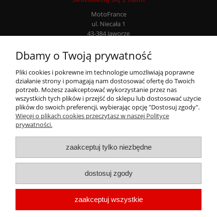
MotoFrance
ul. Niecała 1
43-384 Jaworze
Infolinia: +48 507 777 807
Dbamy o Twoją prywatność
Moje konto
Pliki cookies i pokrewne im technologie umożliwiają poprawne
działanie strony i pomagają nam dostosować ofertę do Twoich
potrzeb. Możesz zaakceptować wykorzystanie przez nas
Płatności i dostawa
wszystkich tych plików i przejść do sklepu lub dostosować użycie
plików do swoich preferencji, wybierając opcję "Dostosuj zgody".
Więcej o plikach cookies przeczytasz w naszej Polityce
Informacje
prywatności.
zaakceptuj tylko niezbędne
dostosuj zgody
zaakceptuj wszystkie
Wszystkie nazwy handlowe, nazwy produktów i producentów oraz ich loga są
używane wyłącznie w celach identyfikacyjnych.
Mogą być one zastrzeżonymi