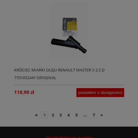
KRÓCIEC MIARKI OLEJU RENAULT MASTER II 2.5 D
7701052441 ORYGINAŁ
118,90 zł
powiadom o dostępności
«
1
2
3
4
5
...
7
»
Skontaktuj się z nami