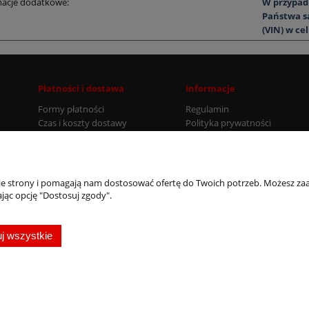
macje dodatkowe:
W przypadk
Państwa s
(VIN) w cel
Płatności i dostawa
Informacje
Formy płatności
Regulamin
Czas i koszty dostawy
Polityka prywatności
Czas realizacji zamówienia
nie strony i pomagają nam dostosować ofertę do Twoich potrzeb. Możesz zaa
jąc opcję "Dostosuj zgody".
j wszystkie
z ich loga są używane wyłącznie w celach identyfikacyjnych.
Mogą być one zastrzeżo
yjnych.
Wszystkie prawa zastrzeżone. Projekt i realizacja:
Sklep internetowy Shoper.pl