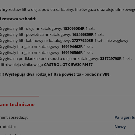
alny
zestaw filtra oleju, powietrza, kabiny, filtrów gazu oraz oleju silniko
d zestawu wchodzi:
ryginalny filtr oleju nr katalogowy:
152095084R
1 szt.
ryginalny filtr powietrza nr katalogowy:
165466859R
1 szt.
Oryginalny filtr kabinowy nr katalogowy:
272779203R
1 szt. - nie węglowy
rygilnaly filtr gazu nr katalogowy:
169194462R
1 szt.
rygilnaly filtr gazu nr katalogowy:
169196566R
1 szt.
Oryginalna podkładka korka spustu oleju nr katalogowy:
331729798R
1 szt.
 litrów oleju silnikowego
CASTROL GTX 5W30 RN17
!! Występują dwa rodzaje filtra powietrza - podać nr VIN.
ane techniczne
ent sprzedaży:
Paragon l
Produktu:
Nowy