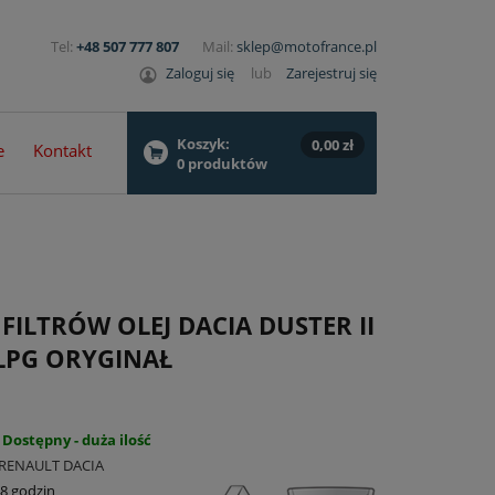
Tel:
+48 507 777 807
Mail:
sklep@motofrance.pl
Zaloguj się
lub
Zarejestruj się
Koszyk:
0,00 zł
e
Kontakt
0
produktów
FILTRÓW OLEJ DACIA DUSTER II
 LPG ORYGINAŁ
Dostępny - duża ilość
RENAULT DACIA
8 godzin