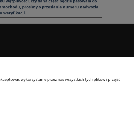
u wątpliwości, czy dana część będzie pasowała do
amochodu, prosimy o przesłanie numeru nadwozia
u weryfikacji.
kceptować wykorzystanie przez nas wszystkich tych plików i przejść
nymi znakami towarowymi. Wszystkie materiały, opisy i zdjęcia