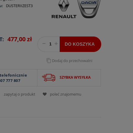
u:
DUSTERIIZEST3
477,00 zł
T:
DO KOSZYKA
dodaj do przechowalni
elefonicznie
SZYBKA WYSYŁKA
507 777 807
zapytaj o produkt
poleć znajomemu