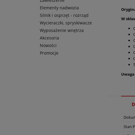
Zawieszenie
Elementy nadwozia
Orygin
Silnik i osprzęt - rozrząd
W skła
Wycieraczki, spryskiwacze
O
Wyposażenie wnętrza
O
Akcesoria
Nowości
O
O
Promocje
5
Uwaga !
D
Dokum
Stan 