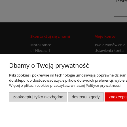
Infor
Skontaktuj się z nami
Moje konto
MotoFrance
Twoje zamówienia
ul. Niecała 1
Ustawienia konta
43-384 Jaworze
Przechowalnia
Infolinia: +48 507 777 807
Dbamy o Twoją prywatność
Pliki cookies i pokrewne im technologie umożliwiają poprawne działa
do sklepu lub dostosować użycie plików do swoich preferencji, wybiera
Więcej o plikach cookies przeczytasz w naszej Polityce prywatności.
zaakceptuj tylko niezbędne
dostosuj zgody
zaakceptu
Wszystkie nazwy handlowe, nazwy produktów i producentów ora
prezentowane na naszych stronach użyte są w celach informac